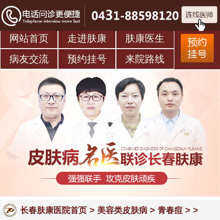
网站首页
走进肤康
肤康医生
病友交流
预约挂号
来院路线
>
>
> >
长春肤康医院首页
美容类皮肤病
青春痘