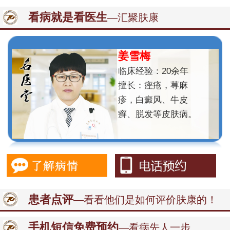
看病就是看医生
—汇聚肤康
姜雪梅
临床经验：20余年
擅长：痤疮，荨麻
疹，白癜风、牛皮
癣、脱发等皮肤病。
患者点评
—看看他们是如何评价肤康的！
手机短信免费预约
—看病先人一步