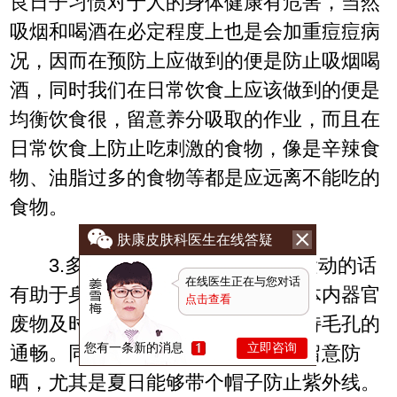
良日子习惯对于人的身体健康有危害，当然
吸烟和喝酒在必定程度上也是会加重痘痘病
况，因而在预防上应做到的便是防止吸烟喝
酒，同时我们在日常饮食上应该做到的便是
均衡饮食很，留意养分吸取的作业，而且在
日常饮食上防止吃刺激的食物，像是辛辣食
物、油脂过多的食物等都是应远离不能吃的
食物。
肤康皮肤科医生在线答疑
3.多做运动，留意防晒。常常运动的话
在线医生正在与您对话
有助于身体血液循环，会使得患者体内器官
点击查看
废物及时排出，会使得患者皮肤保持毛孔的
您有一条新的消息
立即咨询
通畅。同时咱们在日子之中还需求留意防
晒，尤其是夏日能够带个帽子防止紫外线。