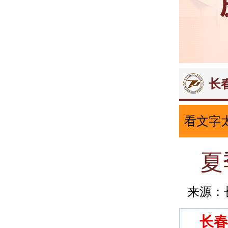
长
看文字
夏
来源：
长春