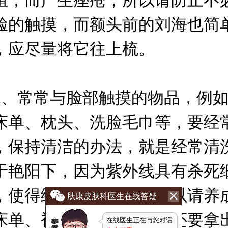
殖，而产生痤疮，所以请防止不
脸的触摸，而额头前的刘海也简
，应尽量将它往上梳。
常常与脸部触摸的物品，例如
床单、枕头、洗脸毛巾等，要经
，保持清洁的办法，就是经常清
于艳阳下，因为紫外线具有杀死
，使得细菌无法生长，所以请养
肤康皮肤科医生在线答疑
床单、被子的习惯，洗后还要拿
在线医生正在与您对话