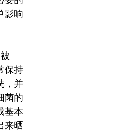
必要的
单影响
被
常保持
洗，并
细菌的
成基本
出来晒