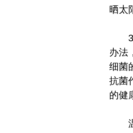
晒太
3、
办法
细菌
抗菌
的健
温馨