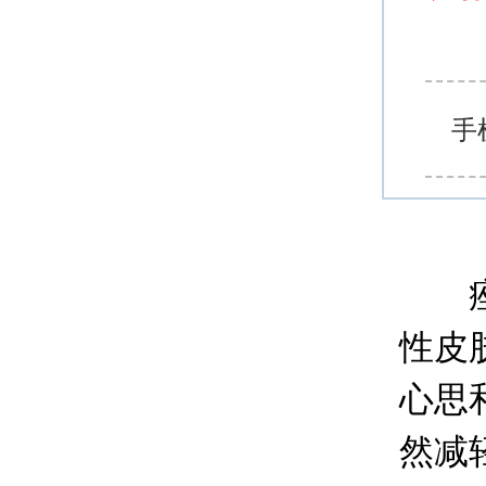
手
痤疮
性皮
心思
然减