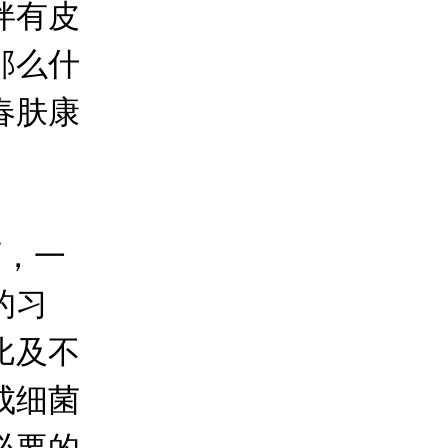
伴有皮
那么什
春肤康
，一
的习
比及不
成细菌