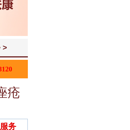
 >
8120
痤疮
服务