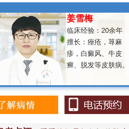
姜雪梅
临床经验：20余年
擅长：痤疮，荨麻
疹，白癜风、牛皮
癣、脱发等皮肤病。