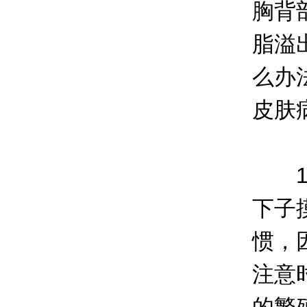
胸背
脂溢
么办
皮肤
1、
下子
惯，
注意