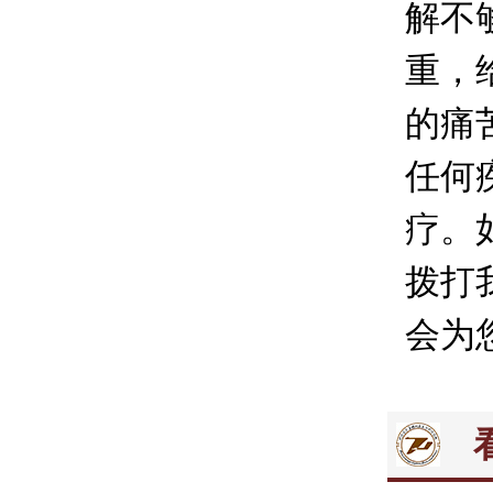
解不
重，
的痛
任何
疗。
拨打我
会为