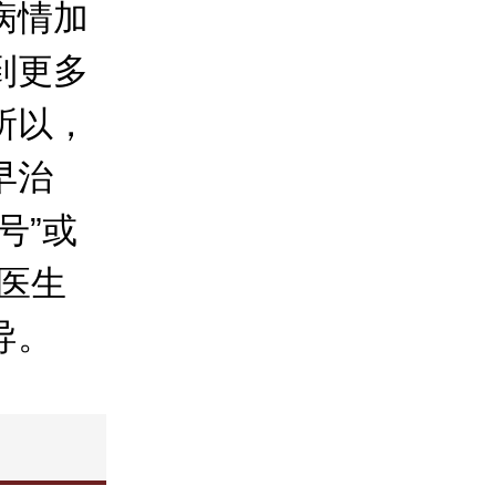
病情加
到更多
所以，
早治
号”或
线医生
导。