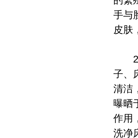
的繁
手与
皮肤
2、
子、
清洁
曝晒
作用
洗净