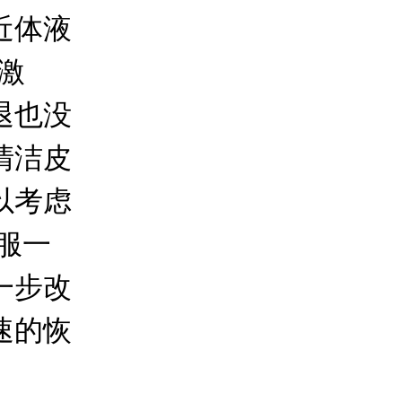
近体液
激
退也没
清洁皮
以考虑
服一
一步改
速的恢