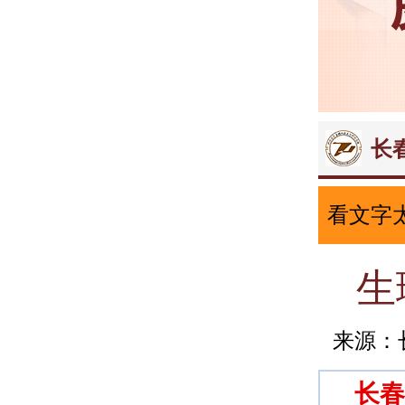
长
看文字
生
来源：
长春