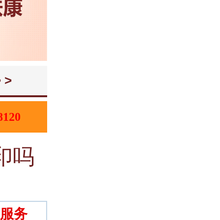
 >
8120
印吗
服务