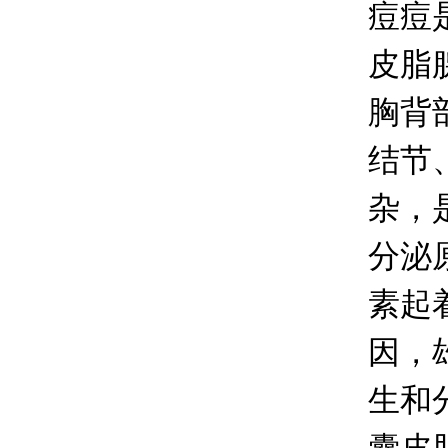
痘痘
皮脂
胸背
结节
杂，
分泌
素起
因，
生和