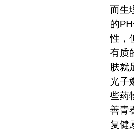
而生
的P
性，
有质
肤就
光子
些药
善青
复健