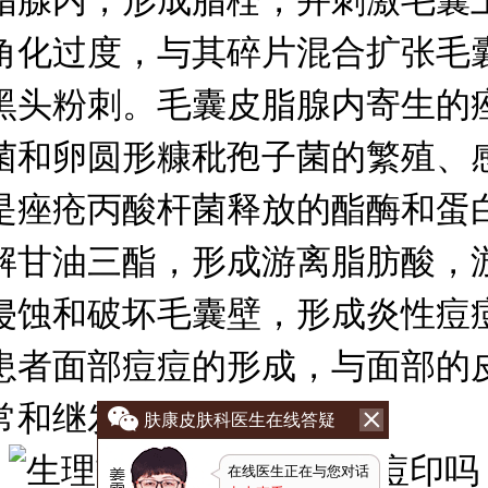
脂腺内，形成脂栓，并刺激毛囊
角化过度，与其碎片混合扩张毛
黑头粉刺。毛囊皮脂腺内寄生的
菌和卵圆形糠秕孢子菌的繁殖、
是痤疮丙酸杆菌释放的酯酶和蛋
解甘油三酯，形成游离脂肪酸，
侵蚀和破坏毛囊壁，形成炎性痘
患者面部痘痘的形成，与面部的
常和继发感染等有关。
肤康皮肤科医生在线答疑
在线医生正在与您对话