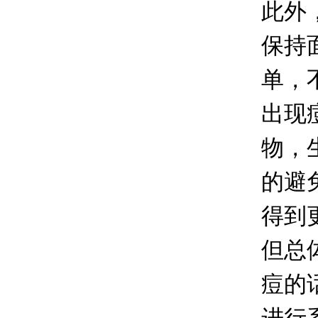
此外
保持
单，
出现
物，
的避
得到
但总
痘的