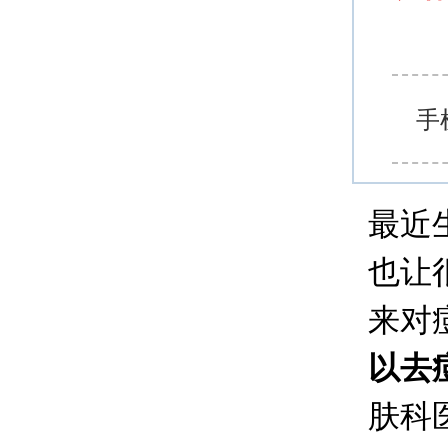
手
最近
也让
来对
以去
肤科