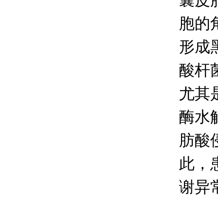
囊皮
胞的
形成
酸杆
尤其
酶水
肪酸
此，
谢异