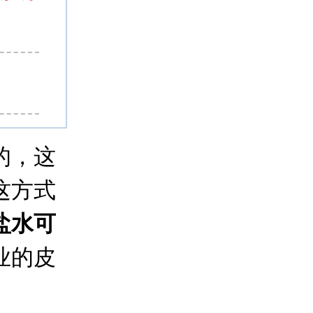
的，这
这方式
盐水可
业的皮