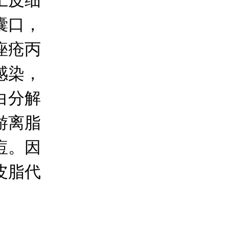
上皮细
囊口，
痤疮丙
感染，
白分解
游离脂
痘。因
皮脂代