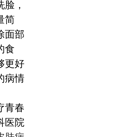
洗脸，
量简
除面部
的食
够更好
的病情
疗青春
科医院