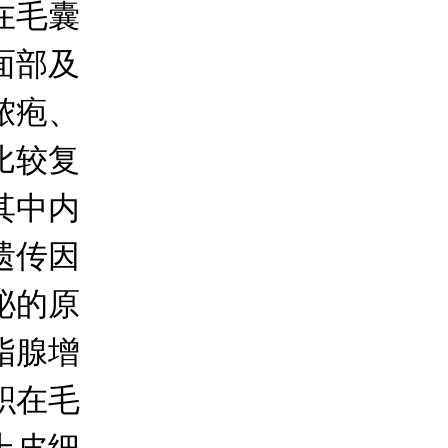
在毛囊
面部及
脓疱、
比较复
其中内
遗传因
泌的原
脂腺增
积在毛