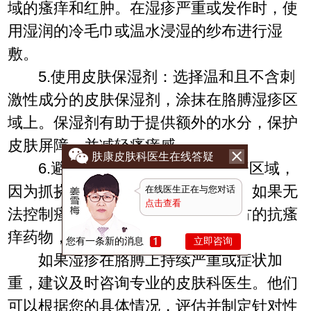
域的瘙痒和红肿。在湿疹严重或发作时，使
用湿润的冷毛巾或温水浸湿的纱布进行湿
敷。
5.使用皮肤保湿剂：选择温和且不含刺
激性成分的皮肤保湿剂，涂抹在胳膊湿疹区
域上。保湿剂有助于提供额外的水分，保护
皮肤屏障，并减轻瘙痒感。
肤康皮肤科医生在线答疑
6.避免抓挠：尽量避免抓挠湿疹区域，
因为抓挠会导致进一步损伤和感染。如果无
在线医生正在与您对话
点击查看
法控制瘙痒感，可以考虑使用非处方的抗瘙
痒药物，如外用抗过敏药膏。
您有一条新的消息
立即咨询
如果湿疹在胳膊上持续严重或症状加
重，建议及时咨询专业的皮肤科医生。他们
可以根据您的具体情况，评估并制定针对性