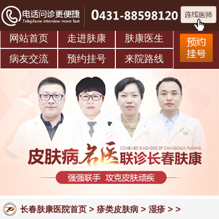
网站首页
走进肤康
肤康医生
病友交流
预约挂号
来院路线
>
>
> >
长春肤康医院首页
疹类皮肤病
湿疹