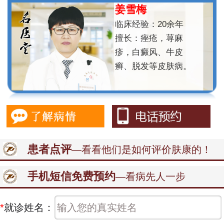
姜雪梅
临床经验：20余年
擅长：痤疮，荨麻
疹，白癜风、牛皮
癣、脱发等皮肤病。
患者点评
—看看他们是如何评价肤康的！
手机短信免费预约
—看病先人一步
*
就诊姓名：