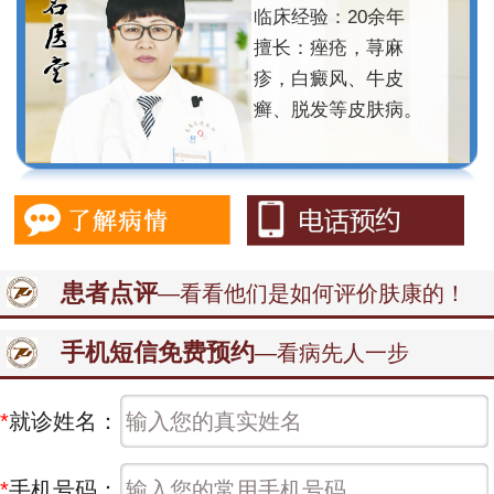
临床经验：20余年
擅长：痤疮，荨麻
疹，白癜风、牛皮
癣、脱发等皮肤病。
患者点评
—看看他们是如何评价肤康的！
手机短信免费预约
—看病先人一步
*
就诊姓名：
*
手机号码：