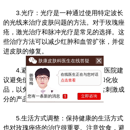
3.光疗：光疗是一种通过使用特定波长
的光线来治疗皮肤问题的方法。对于玫瑰痤
疮，激光治疗和脉冲光疗是常见的选择。这
些治疗方法可以减少红肿和血管扩张，并促
进皮肤的修复。
肤康皮肤科医生在线答疑
4.避免刺激性物质：吉林皮肤病医院建
在线医生正在与您对话
议避免使用刺激性的皮肤护理产品和化妆
点击查看
品，以免加重症状。选择温和、不含刺激成
您有一条新的消息
立即咨询
分的产品，并保持面部清洁。
5.生活方式调整：保持健康的生活方式
也对玫瑰痤疮的治疗很重要。注意饮食，避