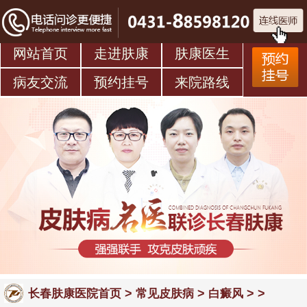
网站首页
走进肤康
肤康医生
病友交流
预约挂号
来院路线
>
>
> >
长春肤康医院首页
常见皮肤病
白癜风