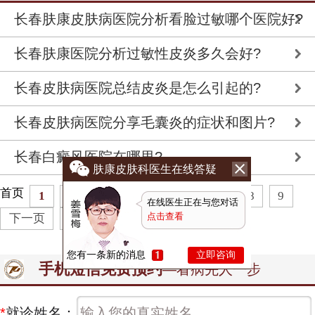
长春肤康皮肤病医院分析看脸过敏哪个医院好?
长春肤康医院分析过敏性皮炎多久会好?
长春皮肤病医院总结皮炎是怎么引起的?
长春皮肤病医院分享毛囊炎的症状和图片?
长春白癜风医院在哪里?
肤康皮肤科医生在线答疑
首页
1
2
3
4
5
6
7
8
9
在线医生正在与您对话
点击查看
下一页
末页
共
260
页
1296
条
您有一条新的消息
立即咨询
手机短信免费预约
—看病先人一步
*
就诊姓名：