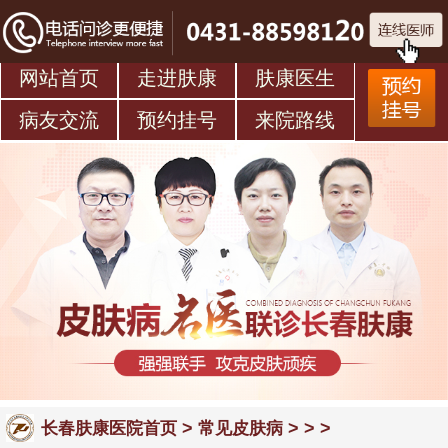
网站首页
走进肤康
肤康医生
病友交流
预约挂号
来院路线
>
> > >
长春肤康医院首页
常见皮肤病