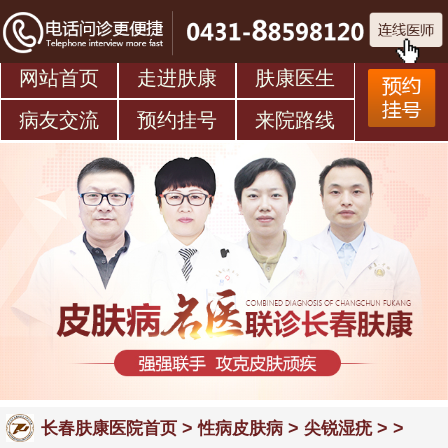
网站首页
走进肤康
肤康医生
病友交流
预约挂号
来院路线
>
>
> >
长春肤康医院首页
性病皮肤病
尖锐湿疣