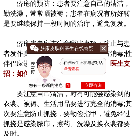
疥疮的预防：患者要注意自己的清洁，
勤洗澡，常常晒被褥；患者在病况有所好转
是要继续保持一段时间的治疗，避免复发。
疥疮患者应该注意哪些事项：防止与患
肤康皮肤科医生在线答疑
者发作身体接触；对患者的衣裳进行消毒;性
伴侣应进行防止性治疗。
推荐阅读：
医生支
在线医生正在与您对话
点击查看
招：如何有效预防尖锐湿疣
您有一条新的消息
立即咨询
要注意自己清洁，对有可能会感染到的
衣裳、被褥、生活用品要进行完全的消毒;其
次要注意防止抓挠，要勤俭指甲，避免经过
抓挠是感染脓疖，擦药、洗澡及换衣裳都要
及时。