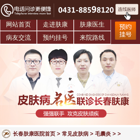
网站首页
走进肤康
肤康医生
病友交流
预约挂号
来院路线
>
>
> >
长春肤康医院首页
常见皮肤病
毛囊炎