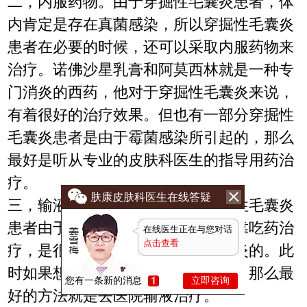
二，内服药物。由于穿掘性毛囊炎患者，体
内肯定是存在真菌感染，所以穿掘性毛囊炎
患者在必要的时候，还可以采取内服药物来
治疗。诺佛沙星乳膏和阿莫西林就是一种专
门消炎的西药，他对于穿掘性毛囊炎来说，
有着很好的治疗效果。但也有一部分穿掘性
毛囊炎患者是由于霉菌感染所引起的，那么
最好是听从专业的皮肤科医生的指导用药治
疗。
肤康皮肤科医生在线答疑
三，输液治疗。有些急性期的穿掘性毛囊炎
患者由于病发症状比较急，所以单靠吃药治
在线医生正在与您对话
点击查看
疗，是很难快速控制住穿掘性毛囊炎的。此
时如果想要快速治好穿掘性毛囊炎，那么最
您有一条新的消息
立即咨询
好的方法就是去医院输液治疗。