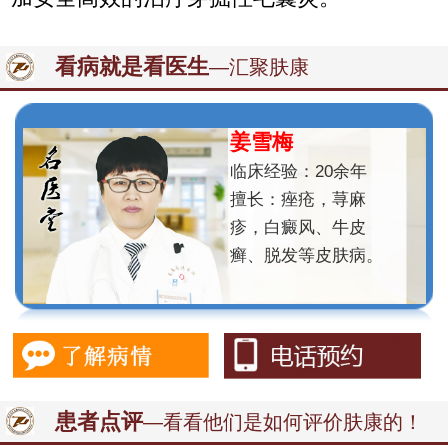
看病就是看医生
—汇聚肤康
姜雪梅
临床经验：20余年
擅长：痤疮，荨麻
疹，白癜风、牛皮
癣、脱发等皮肤病。
患者点评
—看看他们是如何评价肤康的！