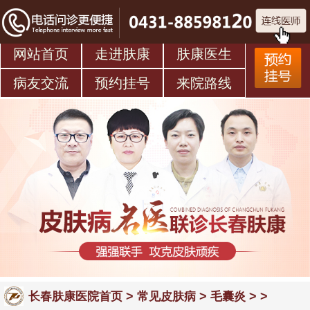
网站首页
走进肤康
肤康医生
病友交流
预约挂号
来院路线
>
>
> >
长春肤康医院首页
常见皮肤病
毛囊炎