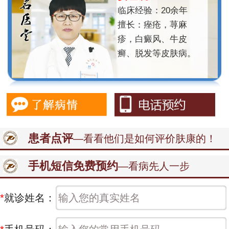
临床经验：20余年
擅长：痤疮，荨麻
疹，白癜风、牛皮
癣、脱发等皮肤病。
患者点评
—看看他们是如何评价肤康的！
手机短信免费预约
—看病先人一步
*
就诊姓名：