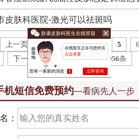
市皮肤科医院-激光可以祛斑吗
肤康皮肤科医生在线答疑
上一页
1
2
3
4
5
在线医生正在与您对话
点击查看
下一页
末页
共
192
页
956
条
您有一条新的消息
立即咨询
手机短信免费预约
—看病先人一步
名：