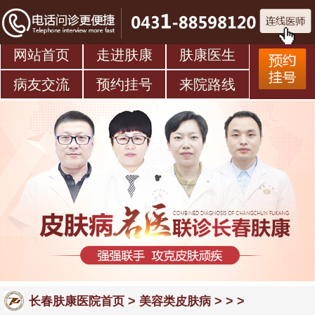
网站首页
走进肤康
肤康医生
病友交流
预约挂号
来院路线
>
> > >
长春肤康医院首页
美容类皮肤病