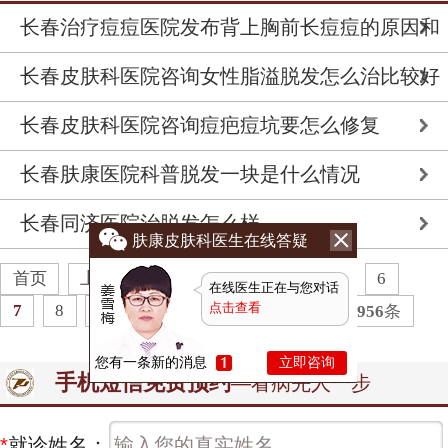
长春治疗痘痘医院发布背上胸前长痘痘的原因和
解决方法
长春皮肤科医院咨询女性脂溢脱发怎么治比较好
长春皮肤科医院咨询痘疤痘坑要怎么修复
长春肤康医院科普脱发一块是什么情况
长春同济医院治脱发怎么样
肤康皮肤科医生在线答疑
首页
上一页
1
2
3
4
5
6
在线医生正在与您对话
点击查看
7
8
9
下一页
末页
共
192
页
956
条
您有一条新的消息
立即咨询
手机短信免费预约
—看病先人一步
*
就诊姓名：