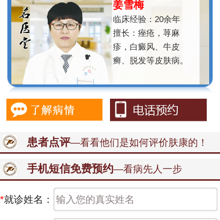
姜雪梅
临床经验：20余年
擅长：痤疮，荨麻
疹，白癜风、牛皮
癣、脱发等皮肤病。
患者点评
—看看他们是如何评价肤康的！
手机短信免费预约
—看病先人一步
*
就诊姓名：