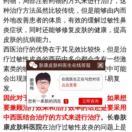
药物，局部注射药物的方式来进行治疗，这
种治疗方法虽然比较传统，但是能够由内而
外地改善患者的体质，有效的缓解过敏性鼻
炎症状，同时还能够修复皮肤的健康，提高
皮肤的抗病能力。
西医治疗的优势在于其见效比较快，但是治
疗过敏性皮炎的西药中多少都会含有一些激
肤康皮肤科医生在线答疑
素类的物质，因此患者在治疗的过程中可能
会出现激素依赖的问题，并且比较容易复
在线医生正在与您对话
点击查看
发。
因此对于对于过敏性皮炎患者来说，如果想
您有一条新的消息
立即咨询
要兼顾治疗效果和治疗效率的话还是要采用
中西医结合治疗的方式来进行治疗。
长春肤
康皮肤科医院
在治疗过敏性皮炎的问题上是