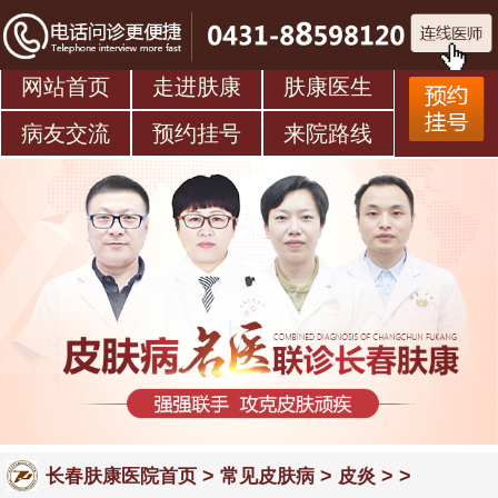
网站首页
走进肤康
肤康医生
病友交流
预约挂号
来院路线
>
>
> >
长春肤康医院首页
常见皮肤病
皮炎