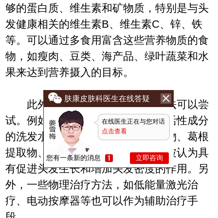
够的蛋白质、维生素和矿物质，特别是与头
发健康相关的维生素B、维生素C、锌、铁
等。可以通过多食用富含这些营养物质的食
物，如瘦肉、豆类、海产品、绿叶蔬菜和水
果来达到营养摄入的目标。
肤康皮肤科医生在线答疑
此外，还有一些其他的治疗方法可以尝
试。例如，可以考虑使用含有生发活性成分
在线医生正在与您对话
点击查看
的洗发水和护发产品，如生姜提取物、葛根
提取物、薄荷提取物等。这些成分被认为具
您有一条新的消息
立即咨询
有促进头发生长和增加头发密度的作用。另
外，一些物理治疗方法，如低能量激光治
疗、电动按摩器等也可以作为辅助治疗手
段。