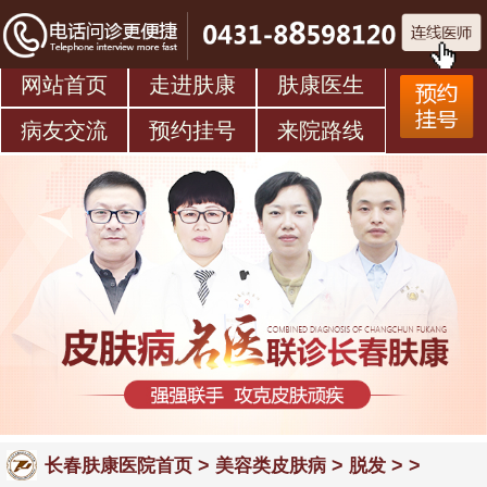
网站首页
走进肤康
肤康医生
病友交流
预约挂号
来院路线
>
>
> >
长春肤康医院首页
美容类皮肤病
脱发