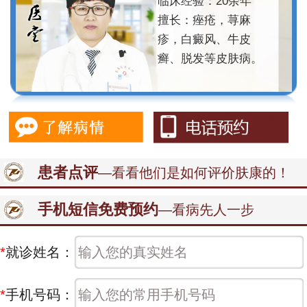
临床经验：20余年
擅长：痤疮，荨麻
疹，白癜风、牛皮
癣、脱发等皮肤病。
患者点评
—看看他们是如何评价肤康的！
手机短信免费预约
—看病先人一步
*
就诊姓名：
*
手机号码：