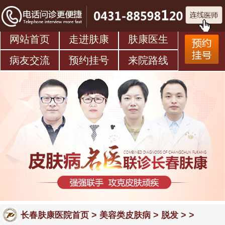
网站首页
走进肤康
肤康医生
病友交流
预约挂号
来院路线
>
>
> >
长春肤康医院首页
美容类皮肤病
脱发