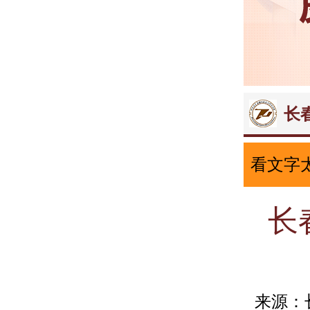
长
看文字
长
来源：