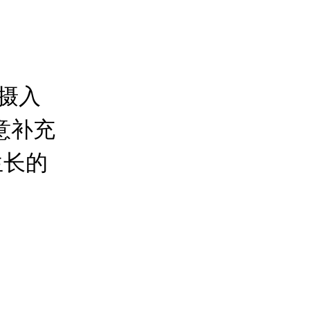
摄入
意补充
生长的