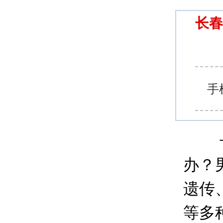
长春
手
长春
办？
遗传
等多