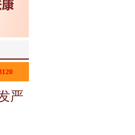
8120
发严