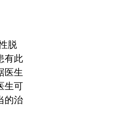
性脱
患有此
据医生
医生可
当的治