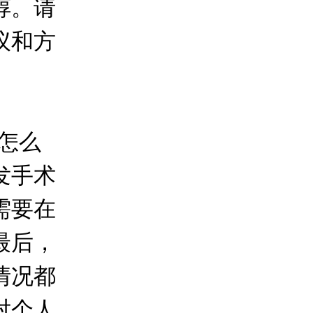
醇。请
议和方
怎么
发手术
需要在
最后，
情况都
对个人