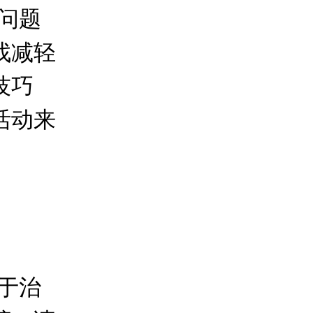
问题
找减轻
技巧
活动来
于治