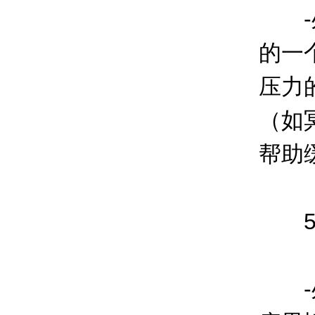
-处
的一
压力
（如
帮助
5.
-处