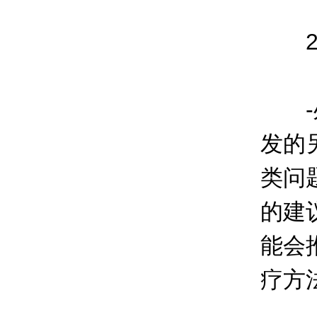
2.
-处
发的
类问
的建
能会
疗方