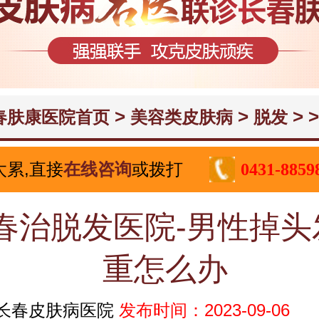
>
>
> >
春肤康医院首页
美容类皮肤病
脱发
太累,直接
在线咨询
或拨打
0431-8859
春治脱发医院-男性掉头
重怎么办
长春皮肤病医院
发布时间：2023-09-06