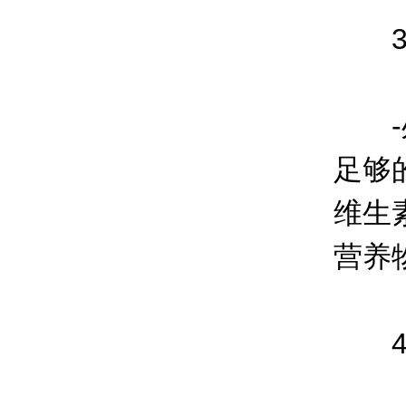
3.
-处
足够
维生
营养
4.