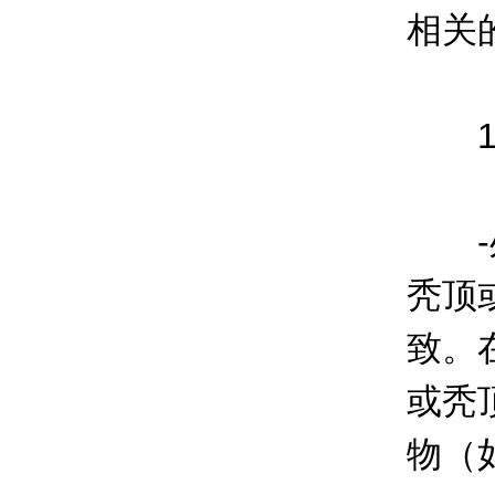
相关
1.
-处
秃顶
致。
或秃
物（