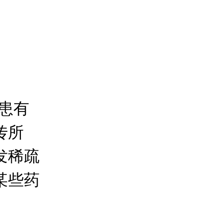
患有
传所
发稀疏
某些药
。