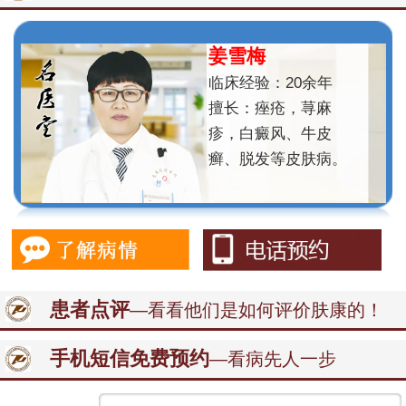
姜雪梅
临床经验：20余年
擅长：痤疮，荨麻
疹，白癜风、牛皮
癣、脱发等皮肤病。
患者点评
—看看他们是如何评价肤康的！
手机短信免费预约
—看病先人一步