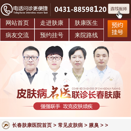
网站首页
走进肤康
肤康医生
病友交流
预约挂号
来院路线
>
>
> >
长春肤康医院首页
常见皮肤病
腋臭