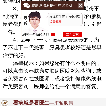
变得性格内向，做事极端等不好的事情。
肤康皮肤科医生在线答疑
3、并发其它的臭：腋臭如果长期得不
到治疗，就会并发口臭和脚臭，一般的腋臭
在线医生正在与您对话
点击查看
患者都是稀耳屎，稀耳屎会侵蚀耳膜，引起
耳聋。
您有一条新的消息
立即咨询
4、影响下一代：腋臭是会遗传的，为
了不让下一代受害，腋臭患者较好还是尽早
治疗的好。
温馨提示：如果您还有什么不明白的，
可以点击长春肤康皮肤病医院网站查询，或
者免费咨询在线医师，或者拨打健康热线电
话免费咨询，医师会给您一个满意的答复。
看病就是看医生
—汇聚肤康