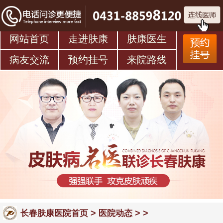
网站首页
走进肤康
肤康医生
病友交流
预约挂号
来院路线
>
> >
长春肤康医院首页
医院动态