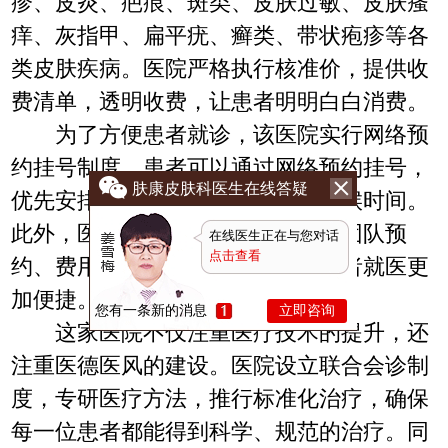
疹、皮炎、疤痕、斑类、皮肤过敏、皮肤瘙
痒、灰指甲、扁平疣、癣类、带状疱疹等各
类皮肤疾病。医院严格执行核准价，提供收
费清单，透明收费，让患者明明白白消费。
为了方便患者就诊，该医院实行网络预
约挂号制度，患者可以通过网络预约挂号，
肤康皮肤科医生在线答疑
优先安排就诊，大大缩短了就诊等候时间。
此外，医院还提供在线客服、医生团队预
在线医生正在与您对话
点击查看
约、费用咨询等一站式服务，让患者就医更
加便捷。
您有一条新的消息
立即咨询
这家医院不仅注重医疗技术的提升，还
注重医德医风的建设。医院设立联合会诊制
度，专研医疗方法，推行标准化治疗，确保
每一位患者都能得到科学、规范的治疗。同