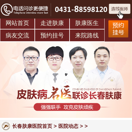
网站首页
走进肤康
肤康医生
病友交流
预约挂号
来院路线
>
> >
长春肤康医院首页
医院动态