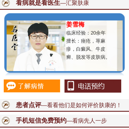
看病就是看医生
—汇聚肤康
姜雪梅
临床经验：20余年
擅长：痤疮，荨麻
疹，白癜风、牛皮
癣、脱发等皮肤病。
患者点评
—看看他们是如何评价肤康的！
手机短信免费预约
—看病先人一步