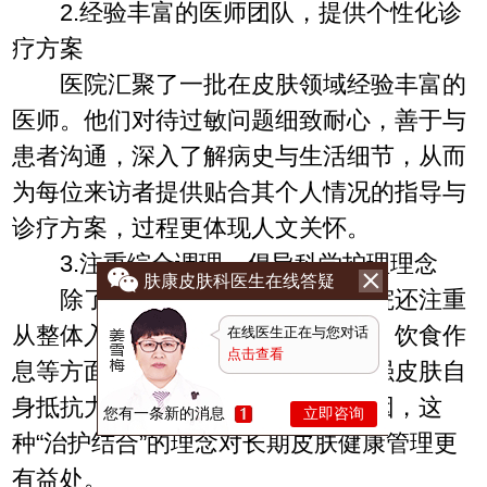
2.经验丰富的医师团队，提供个性化诊
疗方案
医院汇聚了一批在皮肤领域经验丰富的
医师。他们对待过敏问题细致耐心，善于与
患者沟通，深入了解病史与生活细节，从而
为每位来访者提供贴合其个人情况的指导与
诊疗方案，过程更体现人文关怀。
3.注重综合调理，倡导科学护理理念
肤康皮肤科医生在线答疑
除了常规的现代诊疗方法，医院还注重
从整体入手，给予患者在日常护理、饮食作
在线医生正在与您对话
点击查看
息等方面的科学建议，帮助患者增强皮肤自
身抵抗力，理解并规避常见过敏诱因，这
您有一条新的消息
立即咨询
种“治护结合”的理念对长期皮肤健康管理更
有益处。