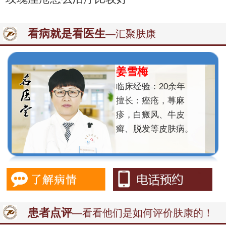
看病就是看医生
—汇聚肤康
姜雪梅
临床经验：20余年
擅长：痤疮，荨麻
疹，白癜风、牛皮
癣、脱发等皮肤病。
患者点评
—看看他们是如何评价肤康的！