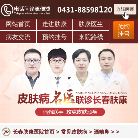
网站首页
走进肤康
肤康医生
病友交流
预约挂号
来院路线
>
>
> >
长春肤康医院首页
常见皮肤病
酒糟鼻