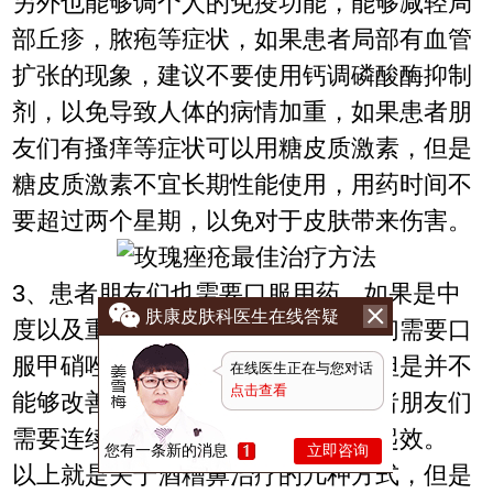
另外也能够调个人的免疫功能，能够减轻局
部丘疹，脓疱等症状，如果患者局部有血管
扩张的现象，建议不要使用钙调磷酸酶抑制
剂，以免导致人体的病情加重，如果患者朋
友们有搔痒等症状可以用糖皮质激素，但是
糖皮质激素不宜长期性能使用，用药时间不
要超过两个星期，以免对于皮肤带来伤害。
3、患者朋友们也需要口服用药，如果是中
肤康皮肤科医生在线答疑
度以及重度的玫瑰痤疮的患者朋友们需要口
服甲硝唑，能够起到杀虫的效果，但是并不
在线医生正在与您对话
点击查看
能够改善毛细血管扩张的现象，患者朋友们
需要连续用药一个星期左右才能够起效。
您有一条新的消息
立即咨询
以上就是关于酒糟鼻治疗的几种方式，但是