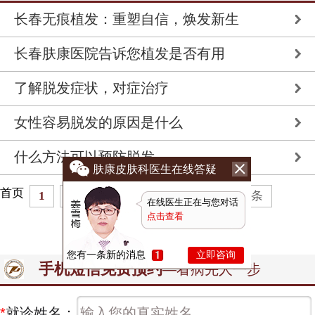
长春无痕植发：重塑自信，焕发新生
长春肤康医院告诉您植发是否有用
了解脱发症状，对症治疗
女性容易脱发的原因是什么
什么方法可以预防脱发
肤康皮肤科医生在线答疑
首页
1
2
下一页
末页
共
2
页
10
条
在线医生正在与您对话
点击查看
您有一条新的消息
立即咨询
手机短信免费预约
—看病先人一步
*
就诊姓名：