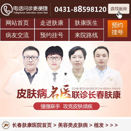
网站首页
走进肤康
肤康医生
病友交流
预约挂号
来院路线
>
>
> > >
长春肤康医院首页
美容类皮肤病
植发