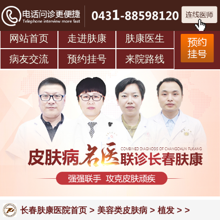
网站首页
走进肤康
肤康医生
病友交流
预约挂号
来院路线
>
>
> >
长春肤康医院首页
美容类皮肤病
植发